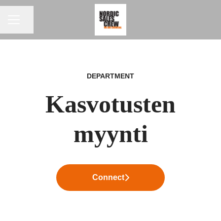
CAREER MENU
Share page
DEPARTMENT
Kasvotusten
myynti
Connect