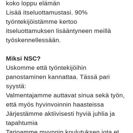
koko loppu elämän
Lisää itseluottamustasi. 90%
työntekijöistämme kertoo
itseluottamuksen lisääntyneen meillä
työskennellessään.
Miksi NSC?
Uskomme että työntekijöihin
panostaminen kannattaa. Tässä pari
syystä:
Valmentajamme auttavat sinua sekä työn,
että myös hyvinvoinnin haasteissa
Järjestämme aktiivisesti hyviä juhlia ja
tapahtumia
Tarjoamme myynnin koulutuksen jota et