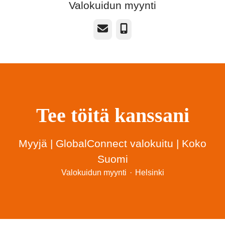
Valokuidun myynti
Sähköposti
Puhelin
Tee töitä kanssani
Myyjä | GlobalConnect valokuitu | Koko
Suomi
Valokuidun myynti
·
Helsinki