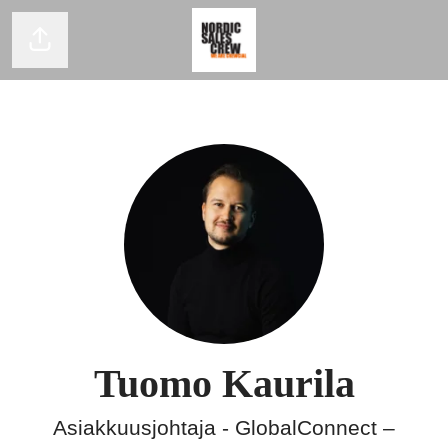
Jaa sivu
Tuomo Kaurila
Asiakkuusjohtaja - GlobalConnect –